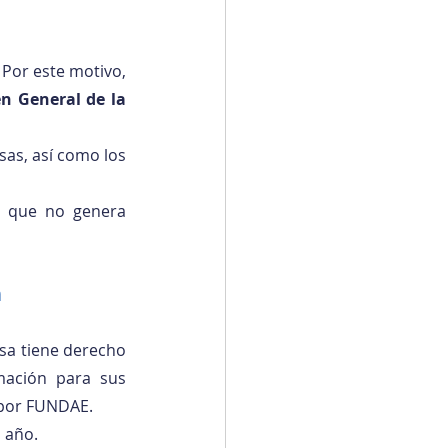
Por este motivo, 
n General de la 
as, así como los 
 que no genera 
n
esa tiene derecho 
mación para sus 
 por FUNDAE.
l año.