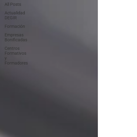
All Posts
Actualidad
DEGIR
Formación
Empresas
Bonificadas
Centros
Formativos
y
Formadores