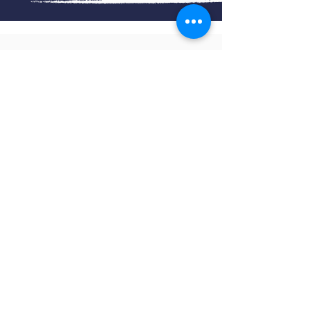
Consultoría especializada en gestión de
formación bonificada con FUNDAE para
empresas de todos los sectores y
tamaños.
100% cobertura nacional