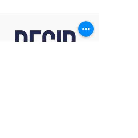
Consultoría especializada en gestión de
formación bonificada con FUNDAE para
empresas de todos los sectores y
tamaños.
100% cobertura nacional