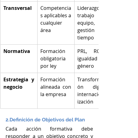
Transversal
Competencia
Liderazgo, 
s aplicables a 
trabajo en 
cualquier 
equipo, 
área
gestión del 
tiempo
Normativa
Formación 
PRL, RGPD, 
obligatoria 
igualdad de 
por ley
género
Estrategia y 
Formación 
Transformaci
negocio
alineada con 
ón digital, 
la empresa
internacional
ización
2.Definición de Objetivos del Plan
Cada acción formativa debe 
responder a un objetivo concreto y 